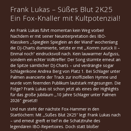
Frank Lukas – Süßes Blut 2K25
Ein Fox-Knaller mit Kultpotenzial!
An Frank Lukas führt momentan kein Weg vorbei!
Nachdem er mit seiner Neuinterpretation des IBO-
Klassikers ,,Spieglein Spieglein an der Wand“ wochenlang
die DJ-Charts dominierte, setzte er mit ,,Komm zurück II –
Einmal noch“ eindrucksvoll nach. Kein lauwarmer Aufguss,
sondern ein echter Volltreffer: Der Song stürmte erneut an
die Spitze sämtlicher DJ-Charts – und verdrängte sogar
Schlagerikone Andrea Berg von Platz 1. Bei Schlager unter
Palmen avancierte der Track zur inoffiziellen Hymne und
wurde vom feiernden Publikum lautstark mitgesungen. Die
Folge? Frank Lukas ist schon jetzt als eines der Highlights
für das große Jubiläum ,,10 Jahre Schlager unter Palmen
2026″ gesetzt!
Und nun steht der nächste Fox-Hammer in den
Startlöchern: Mit ,,Süßes Blut 2K25″ legt Frank Lukas nach
– und erneut greift er tief in die Schatztruhe des
legendären IBO-Repertoires. Doch statt bloßer