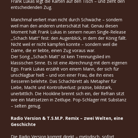
Frank Lukas legt die Karten auf den Tisch – und zieht den
entscheidenden Zug.
Manchmal verliert man nicht durch Schwäche – sondern
weil man den anderen unterschätzt hat. Genau diesen
Moment hält Frank Lukas in seinem neuen Single-Release
,,Schach Matt“ fest: den Augenblick, in dem der König fällt.
Nicht weil er nicht kämpfen konnte – sondern weil die
Dame, die er liebte, einen Zug voraus war.
Der Song ,,Schach Matt“ ist kein Trennungslied im
klassischen Sinne. Es ist eine Abrechnung mit dem eigenen
Ego. Frank Lukas erzählt von einem Mann, der sich für
unschlagbar hielt – und von einer Frau, die ihn eines
Besseren belehrte. Das Schachbrett als Metapher für
Liebe, Macht und Kontrollverlust: präzise, bildstark,
unerbittlich. Die Hookline brennt sich ein, der Refrain sitzt
wie ein Mattsetzen in Zeitlupe. Pop-Schlager mit Substanz
– selten genug.
Radio Version & T.S.M.P. Remix – zwei Welten, eine
Geschichte
Die Radio Version kommt direkt – melodisch, sofort