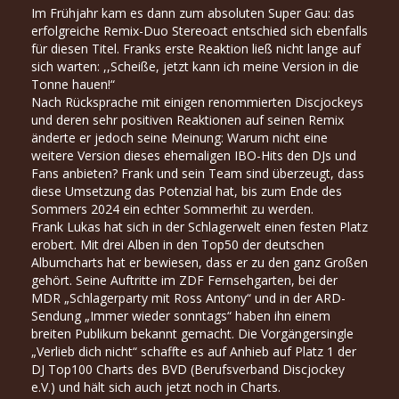
Im Frühjahr kam es dann zum absoluten Super Gau: das
erfolgreiche Remix-Duo Stereoact entschied sich ebenfalls
für diesen Titel. Franks erste Reaktion ließ nicht lange auf
sich warten: ,,Scheiße, jetzt kann ich meine Version in die
Tonne hauen!“
Nach Rücksprache mit einigen renommierten Discjockeys
und deren sehr positiven Reaktionen auf seinen Remix
änderte er jedoch seine Meinung: Warum nicht eine
weitere Version dieses ehemaligen IBO-Hits den DJs und
Fans anbieten? Frank und sein Team sind überzeugt, dass
diese Umsetzung das Potenzial hat, bis zum Ende des
Sommers 2024 ein echter Sommerhit zu werden.
Frank Lukas hat sich in der Schlagerwelt einen festen Platz
erobert. Mit drei Alben in den Top50 der deutschen
Albumcharts hat er bewiesen, dass er zu den ganz Großen
gehört. Seine Auftritte im ZDF Fernsehgarten, bei der
MDR „Schlagerparty mit Ross Antony“ und in der ARD-
Sendung „Immer wieder sonntags“ haben ihn einem
breiten Publikum bekannt gemacht. Die Vorgängersingle
„Verlieb dich nicht“ schaffte es auf Anhieb auf Platz 1 der
DJ Top100 Charts des BVD (Berufsverband Discjockey
e.V.) und hält sich auch jetzt noch in Charts.