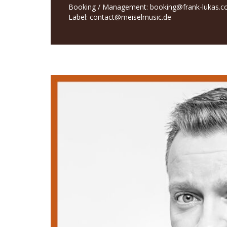
Booking / Management:
booking@frank-lukas.
Label:
contact@meiselmusic.de