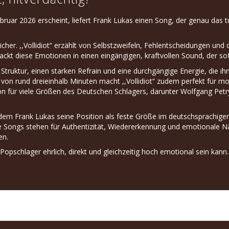
. Februar 2026 erscheint, liefert Frank Lukas einen Song, der genau d
icher. ,,Vollidiot“ erzählt von Selbstzweifeln, Fehlentscheidungen un
kt diese Emotionen in einen eingängigen, kraftvollen Sound, der sofo
Struktur, einen starken Refrain und eine durchgängige Energie, die ih
t von rund dreieinhalb Minuten macht ,,Vollidiot“ zudem perfekt für m
n für viele Größen des Deutschen Schlagers, darunter Wolfgang Petr
 dem Frank Lukas seine Position als feste Größe im deutschsprachige
eine Songs stehen für Authentizität, Wiedererkennung und emotionale N
en.
 Popschlager ehrlich, direkt und gleichzeitig hoch emotional sein kann.