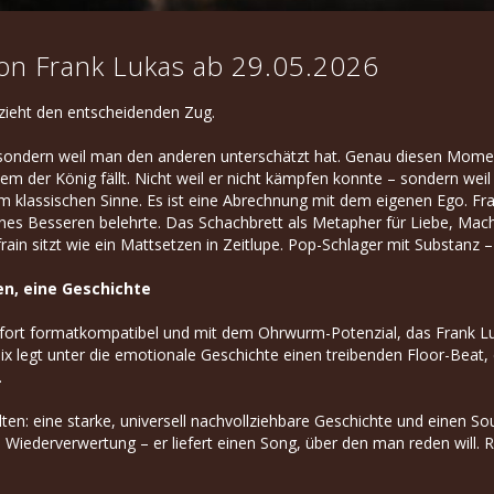
von Frank Lukas ab 29.05.2026
 zieht den entscheidenden Zug.
sondern weil man den anderen unterschätzt hat. Genau diesen Moment
dem der König fällt. Nicht weil er nicht kämpfen konnte – sondern weil
im klassischen Sinne. Es ist eine Abrechnung mit dem eigenen Ego. Fr
ines Besseren belehrte. Das Schachbrett als Metapher für Liebe, Macht 
efrain sitzt wie ein Mattsetzen in Zeitlupe. Pop-Schlager mit Substanz 
en, eine Geschichte
fort formatkompatibel und mit dem Ohrwurm-Potenzial, das Frank Luk
 legt unter die emotionale Geschichte einen treibenden Floor-Beat, 
.
lten: eine starke, universell nachvollziehbare Geschichte und einen
ne Wiederverwertung – er liefert einen Song, über den man reden will. 